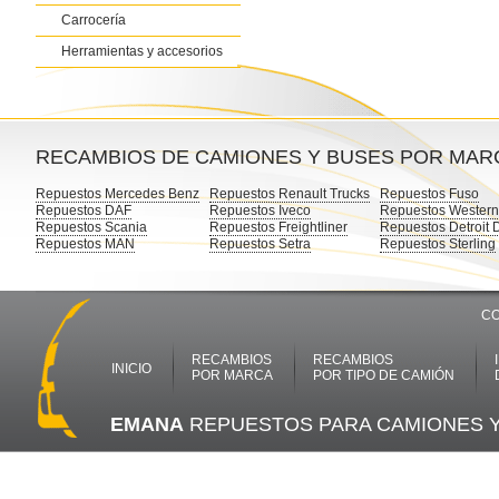
Carrocería
Herramientas y accesorios
RECAMBIOS DE CAMIONES Y BUSES POR MAR
Repuestos Mercedes Benz
Repuestos Renault Trucks
Repuestos Fuso
Repuestos DAF
Repuestos Iveco
Repuestos Western
Repuestos Scania
Repuestos Freightliner
Repuestos Detroit 
Repuestos MAN
Repuestos Setra
Repuestos Sterling
CO
RECAMBIOS
RECAMBIOS
INICIO
POR MARCA
POR TIPO DE CAMIÓN
EMANA
REPUESTOS PARA CAMIONES 