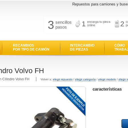
Repuestos para camiones y buse
3
sencillos
1
2
encarga tu pieza
c
online
p
pasos
RECAMBIOS
INTERCAMBIO
CÓMO
POR TIPO DE CAMIÓN
DE PIEZAS
TRABA
indro Volvo FH
n Cilindro Volvo FH
Volver a:
elegir repuesto
/
elegir categoría
/
elegir modelo
/
elegir 
características