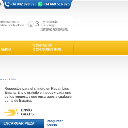
s
+34 902 898 893
+34 669 516 825
3
onfirmamos tu
...y recibirás
edido por teléfono
tu encargo
+ampliar información
CONTACTA
JAMOS
CON NOSOTROS
marca
/
inicio
Repuestos para el cilindro en Recambios
Emana. Envío gratuito en todos y cada uno
de los repuestos que encargues a cualquier
punto de España.
ENVÍO
GRATIS
Preguntar
ENCARGAR PIEZA
precio