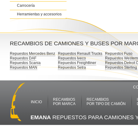
Carrocería
Herramientas y accesorios
RECAMBIOS DE CAMIONES Y BUSES POR MAR
Repuestos Mercedes Benz
Repuestos Renault Trucks
Repuestos Fuso
Repuestos DAF
Repuestos Iveco
Repuestos Western
Repuestos Scania
Repuestos Freightliner
Repuestos Detroit 
Repuestos MAN
Repuestos Setra
Repuestos Sterling
CO
RECAMBIOS
RECAMBIOS
INICIO
POR MARCA
POR TIPO DE CAMIÓN
EMANA
REPUESTOS PARA CAMIONES 