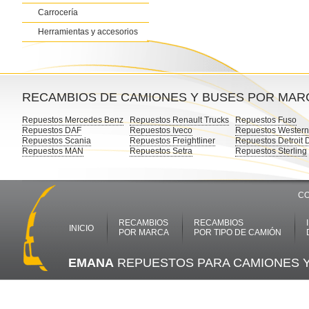
Carrocería
Herramientas y accesorios
RECAMBIOS DE CAMIONES Y BUSES POR MAR
Repuestos Mercedes Benz
Repuestos Renault Trucks
Repuestos Fuso
Repuestos DAF
Repuestos Iveco
Repuestos Western
Repuestos Scania
Repuestos Freightliner
Repuestos Detroit 
Repuestos MAN
Repuestos Setra
Repuestos Sterling
CO
RECAMBIOS
RECAMBIOS
INICIO
POR MARCA
POR TIPO DE CAMIÓN
EMANA
REPUESTOS PARA CAMIONES 