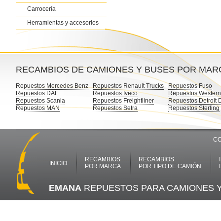
Carrocería
Herramientas y accesorios
RECAMBIOS DE CAMIONES Y BUSES POR MAR
Repuestos Mercedes Benz
Repuestos Renault Trucks
Repuestos Fuso
Repuestos DAF
Repuestos Iveco
Repuestos Western
Repuestos Scania
Repuestos Freightliner
Repuestos Detroit 
Repuestos MAN
Repuestos Setra
Repuestos Sterling
CO
RECAMBIOS
RECAMBIOS
INICIO
POR MARCA
POR TIPO DE CAMIÓN
EMANA
REPUESTOS PARA CAMIONES 