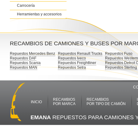
Carrocería
Herramientas y accesorios
RECAMBIOS DE CAMIONES Y BUSES POR MAR
Repuestos Mercedes Benz
Repuestos Renault Trucks
Repuestos Fuso
Repuestos DAF
Repuestos Iveco
Repuestos Western
Repuestos Scania
Repuestos Freightliner
Repuestos Detroit 
Repuestos MAN
Repuestos Setra
Repuestos Sterling
CO
RECAMBIOS
RECAMBIOS
INICIO
POR MARCA
POR TIPO DE CAMIÓN
EMANA
REPUESTOS PARA CAMIONES 