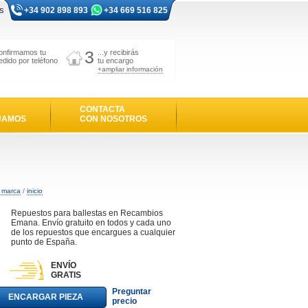
s
+34 902 898 893
+34 669 516 825
3
onfirmamos tu
...y recibirás
edido por teléfono
tu encargo
+ampliar información
CONTACTA
JAMOS
CON NOSOTROS
r marca
/
inicio
Repuestos para ballestas en Recambios
Emana. Envío gratuito en todos y cada uno
de los repuestos que encargues a cualquier
punto de España.
ENVÍO
GRATIS
Preguntar
ENCARGAR PIEZA
precio