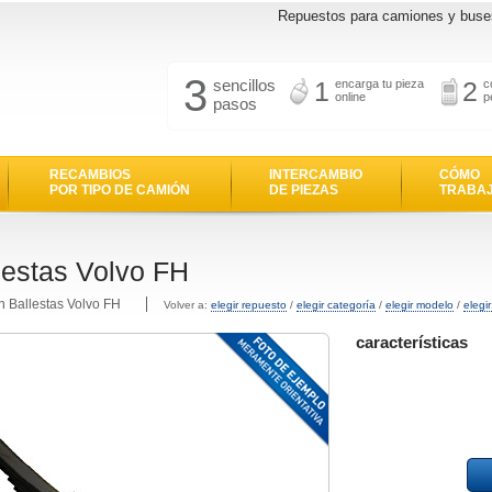
Repuestos para camiones y buse
3
sencillos
1
2
encarga tu pieza
c
online
p
pasos
RECAMBIOS
INTERCAMBIO
CÓMO
POR TIPO DE CAMIÓN
DE PIEZAS
TRABA
lestas Volvo FH
n Ballestas Volvo FH
Volver a:
elegir repuesto
/
elegir categoría
/
elegir modelo
/
elegi
características