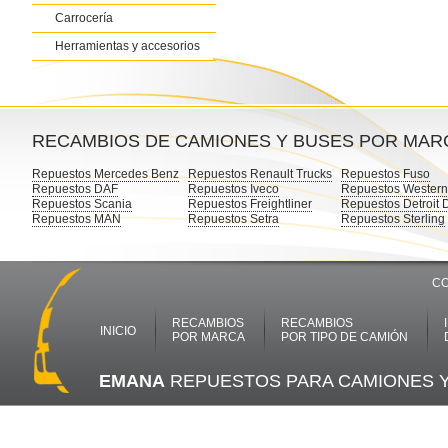
Carrocería
Herramientas y accesorios
RECAMBIOS DE CAMIONES Y BUSES POR MAR
Repuestos Mercedes Benz
Repuestos Renault Trucks
Repuestos Fuso
Repuestos DAF
Repuestos Iveco
Repuestos Western
Repuestos Scania
Repuestos Freightliner
Repuestos Detroit 
Repuestos MAN
Repuestos Setra
Repuestos Sterling
CO
RECAMBIOS
RECAMBIOS
INICIO
POR MARCA
POR TIPO DE CAMIÓN
EMANA
REPUESTOS PARA CAMIONES 