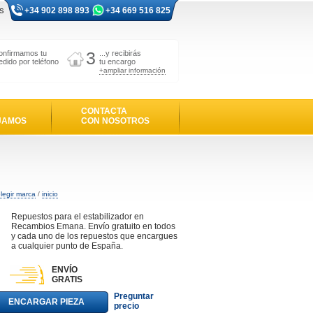
s
+34 902 898 893
+34 669 516 825
3
onfirmamos tu
...y recibirás
edido por teléfono
tu encargo
+ampliar información
CONTACTA
JAMOS
CON NOSOTROS
legir marca
/
inicio
Repuestos para el estabilizador en
Recambios Emana. Envío gratuito en todos
y cada uno de los repuestos que encargues
a cualquier punto de España.
ENVÍO
GRATIS
Preguntar
ENCARGAR PIEZA
precio