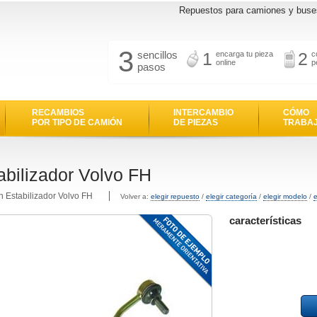
Repuestos para camiones y buse
3
sencillos
1
2
encarga tu pieza
c
online
p
pasos
RECAMBIOS
INTERCAMBIO
CÓMO
POR TIPO DE CAMIÓN
DE PIEZAS
TRABA
abilizador Volvo FH
n Estabilizador Volvo FH
Volver a:
elegir repuesto
/
elegir categoría
/
elegir modelo
/
e
características