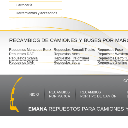
Carrocería
Herramientas y accesorios
RECAMBIOS DE CAMIONES Y BUSES POR MAR
Repuestos Mercedes Benz
Repuestos Renault Trucks
Repuestos Fuso
Repuestos DAF
Repuestos Iveco
Repuestos Western
Repuestos Scania
Repuestos Freightliner
Repuestos Detroit 
Repuestos MAN
Repuestos Setra
Repuestos Sterling
CO
RECAMBIOS
RECAMBIOS
INICIO
POR MARCA
POR TIPO DE CAMIÓN
EMANA
REPUESTOS PARA CAMIONES 