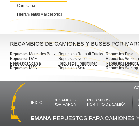
Carrocería
Herramientas y accesorios
RECAMBIOS DE CAMIONES Y BUSES POR MAR
Repuestos Mercedes Benz
Repuestos Renault Trucks
Repuestos Fuso
Repuestos DAF
Repuestos Iveco
Repuestos Western
Repuestos Scania
Repuestos Freightliner
Repuestos Detroit 
Repuestos MAN
Repuestos Setra
Repuestos Sterling
CO
RECAMBIOS
RECAMBIOS
INICIO
POR MARCA
POR TIPO DE CAMIÓN
EMANA
REPUESTOS PARA CAMIONES 