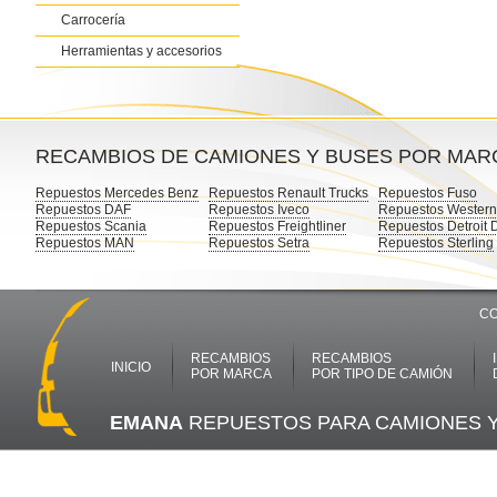
Carrocería
Herramientas y accesorios
RECAMBIOS DE CAMIONES Y BUSES POR MAR
Repuestos Mercedes Benz
Repuestos Renault Trucks
Repuestos Fuso
Repuestos DAF
Repuestos Iveco
Repuestos Western
Repuestos Scania
Repuestos Freightliner
Repuestos Detroit 
Repuestos MAN
Repuestos Setra
Repuestos Sterling
CO
RECAMBIOS
RECAMBIOS
INICIO
POR MARCA
POR TIPO DE CAMIÓN
EMANA
REPUESTOS PARA CAMIONES 