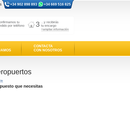
s
+34 902 898 893
+34 669 516 825
3
onfirmamos tu
...y recibirás
edido por teléfono
tu encargo
+ampliar información
CONTACTA
JAMOS
CON NOSOTROS
eropuertos
cio
epuesto que necesitas