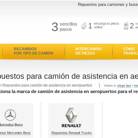
Repuestos para camiones y buse
3
sencillos
1
2
encarga tu pieza
c
online
p
pasos
RECAMBIOS
INTERCAMBIO
CÓMO
POR TIPO DE CAMIÓN
DE PIEZAS
TRABA
uestos para camión de asistencia en a
n Repuestos para camión de asistencia en aeropuertos
Volver a:
elegir tipo
/
ini
ciona la marca de camión de asistencia en aeropuertos para el r
stos Mercedes Benz
Repuestos Renault Trucks