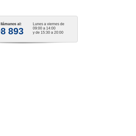
s llámanos al:
Lunes a viernes de
98 893
09:00 a 14:00
y de 15:30 a 20:00