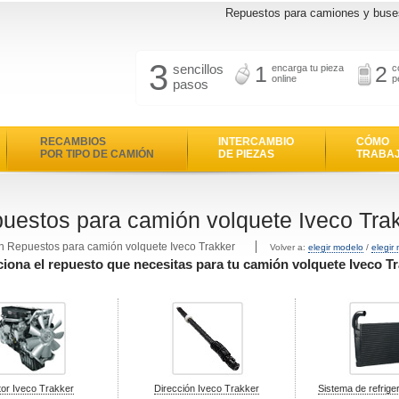
Repuestos para camiones y buse
3
sencillos
1
2
encarga tu pieza
c
online
p
pasos
RECAMBIOS
INTERCAMBIO
CÓMO
POR TIPO DE CAMIÓN
DE PIEZAS
TRABA
uestos para camión volquete Iveco Tra
n Repuestos para camión volquete Iveco Trakker
Volver a:
elegir modelo
/
elegir
ciona el repuesto que necesitas para tu camión volquete Iveco T
or Iveco Trakker
Dirección Iveco Trakker
Sistema de refrige