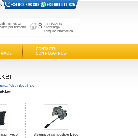
s
+34 902 898 893
+34 669 516 825
3
onfirmamos tu
...y recibirás
edido por teléfono
tu encargo
+ampliar información
CONTACTA
JAMOS
CON NOSOTROS
kker
 marca
/
elegir tipo
/
inicio
rakker
ración Iveco
Sistema de combustible Iveco