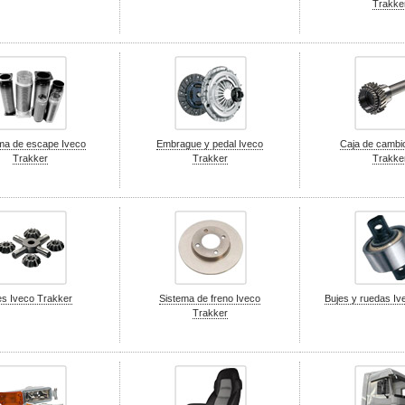
Trakke
ma de escape Iveco
Embrague y pedal Iveco
Caja de cambi
Trakker
Trakker
Trakke
es Iveco Trakker
Sistema de freno Iveco
Bujes y ruedas Iv
Trakker