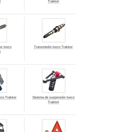
r
Trakker
os Iveco
Transmisión Iveco Trakker
r
eco Trakker
Sistema de suspensión Iveco
Trakker