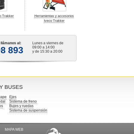
o Trakker
Herramientas y accesorios
Iveco Trakker
s llámanos al:
Lunes a viernes de
98 893
09:00 a 14:00
y de 15:30 a 20:00
 Y BUSES
cape
Ejes
dal
Sistema de freno
os
Bujes y ruedas
Sistema de suspensión
MAPA WEB