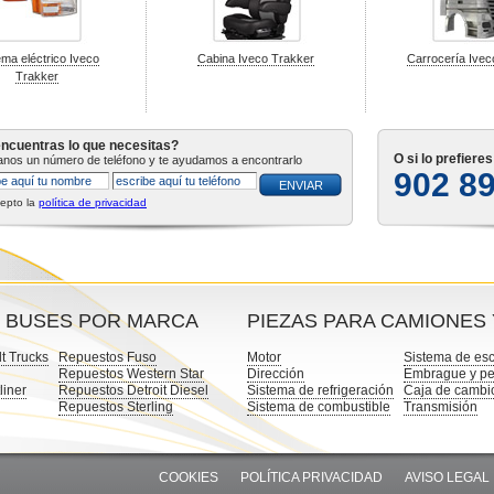
ema eléctrico Iveco
Cabina Iveco Trakker
Carrocería Ivec
Trakker
ncuentras lo que necesitas?
O si lo prefiere
tanos un número de teléfono y te ayudamos a encontrarlo
902 8
epto la
política de privacidad
Y BUSES POR MARCA
PIEZAS PARA CAMIONES
t Trucks
Repuestos Fuso
Motor
Sistema de es
Repuestos Western Star
Dirección
Embrague y pe
liner
Repuestos Detroit Diesel
Sistema de refrigeración
Caja de cambi
Repuestos Sterling
Sistema de combustible
Transmisión
COOKIES
POLÍTICA PRIVACIDAD
AVISO LEGAL