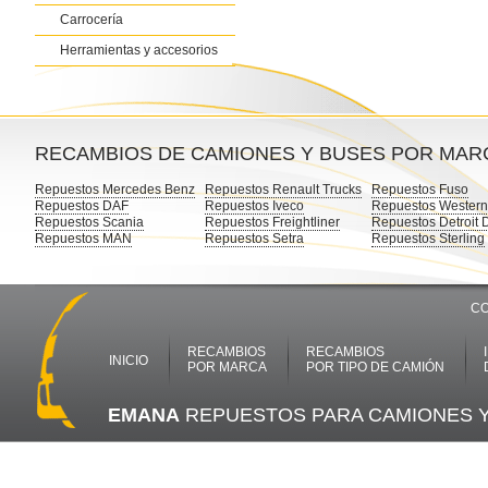
Carrocería
Herramientas y accesorios
RECAMBIOS DE CAMIONES Y BUSES POR MAR
Repuestos Mercedes Benz
Repuestos Renault Trucks
Repuestos Fuso
Repuestos DAF
Repuestos Iveco
Repuestos Western
Repuestos Scania
Repuestos Freightliner
Repuestos Detroit 
Repuestos MAN
Repuestos Setra
Repuestos Sterling
CO
RECAMBIOS
RECAMBIOS
INICIO
POR MARCA
POR TIPO DE CAMIÓN
EMANA
REPUESTOS PARA CAMIONES 