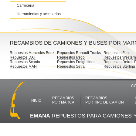
Carrocería
Herramientas y accesorios
RECAMBIOS DE CAMIONES Y BUSES POR MAR
Repuestos Mercedes Benz
Repuestos Renault Trucks
Repuestos Fuso
Repuestos DAF
Repuestos Iveco
Repuestos Western
Repuestos Scania
Repuestos Freightliner
Repuestos Detroit 
Repuestos MAN
Repuestos Setra
Repuestos Sterling
CO
RECAMBIOS
RECAMBIOS
INICIO
POR MARCA
POR TIPO DE CAMIÓN
EMANA
REPUESTOS PARA CAMIONES 