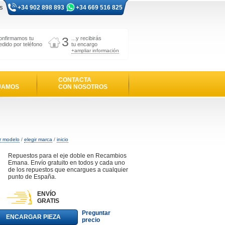
s
+34 902 898 893
+34 669 516 825
3
onfirmamos tu
...y recibirás
edido por teléfono
tu encargo
+ampliar información
CONTACTA
JAMOS
CON NOSOTROS
ir modelo
/
elegir marca
/
inicio
Repuestos para el eje doble en Recambios
Emana. Envío gratuito en todos y cada uno
de los repuestos que encargues a cualquier
punto de España.
ENVÍO
GRATIS
Preguntar
ENCARGAR PIEZA
precio