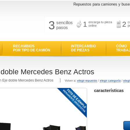
Repuestos para camiones y buse
3
sencillos
1
2
encarga tu pieza
c
online
p
pasos
RECAMBIOS
INTERCAMBIO
CÓMO
POR TIPO DE CAMIÓN
DE PIEZAS
TRABA
 doble Mercedes Benz Actros
n Eje doble Mercedes Benz Actros
Volver a:
elegir repuesto
/
elegir categoría
/
eleg
características