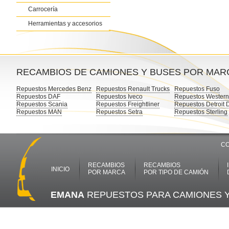
Carrocería
Herramientas y accesorios
RECAMBIOS DE CAMIONES Y BUSES POR MAR
Repuestos Mercedes Benz
Repuestos Renault Trucks
Repuestos Fuso
Repuestos DAF
Repuestos Iveco
Repuestos Western
Repuestos Scania
Repuestos Freightliner
Repuestos Detroit 
Repuestos MAN
Repuestos Setra
Repuestos Sterling
CO
RECAMBIOS
RECAMBIOS
INICIO
POR MARCA
POR TIPO DE CAMIÓN
EMANA
REPUESTOS PARA CAMIONES 