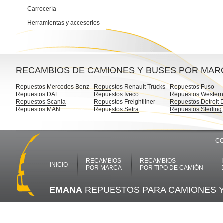
Carrocería
Herramientas y accesorios
RECAMBIOS DE CAMIONES Y BUSES POR MAR
Repuestos Mercedes Benz
Repuestos Renault Trucks
Repuestos Fuso
Repuestos DAF
Repuestos Iveco
Repuestos Western
Repuestos Scania
Repuestos Freightliner
Repuestos Detroit 
Repuestos MAN
Repuestos Setra
Repuestos Sterling
CO
RECAMBIOS
RECAMBIOS
INICIO
POR MARCA
POR TIPO DE CAMIÓN
EMANA
REPUESTOS PARA CAMIONES 