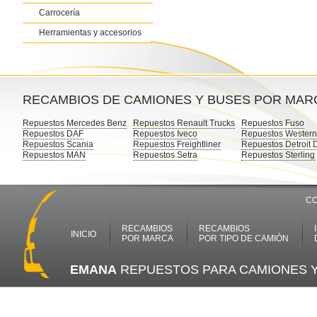
Carrocería
Herramientas y accesorios
RECAMBIOS DE CAMIONES Y BUSES POR MAR
Repuestos Mercedes Benz
Repuestos Renault Trucks
Repuestos Fuso
Repuestos DAF
Repuestos Iveco
Repuestos Western
Repuestos Scania
Repuestos Freightliner
Repuestos Detroit 
Repuestos MAN
Repuestos Setra
Repuestos Sterling
CO
RECAMBIOS
RECAMBIOS
INICIO
POR MARCA
POR TIPO DE CAMIÓN
EMANA
REPUESTOS PARA CAMIONES 