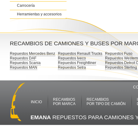
Carrocería
Herramientas y accesorios
RECAMBIOS DE CAMIONES Y BUSES POR MAR
Repuestos Mercedes Benz
Repuestos Renault Trucks
Repuestos Fuso
Repuestos DAF
Repuestos Iveco
Repuestos Western
Repuestos Scania
Repuestos Freightliner
Repuestos Detroit 
Repuestos MAN
Repuestos Setra
Repuestos Sterling
CO
RECAMBIOS
RECAMBIOS
INICIO
POR MARCA
POR TIPO DE CAMIÓN
EMANA
REPUESTOS PARA CAMIONES 