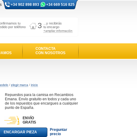
s
+34 902 898 893
+34 669 516 825
3
onfirmamos tu
...y recibirás
edido por teléfono
tu encargo
+ampliar información
CONTACTA
JAMOS
CON NOSOTROS
modelo
/
elegir marca
/
inicio
Repuestos para la camisa en Recambios
Emana. Envío gratuito en todos y cada uno
de los repuestos que encargues a cualquier
punto de España.
ENVÍO
GRATIS
Preguntar
ENCARGAR PIEZA
precio