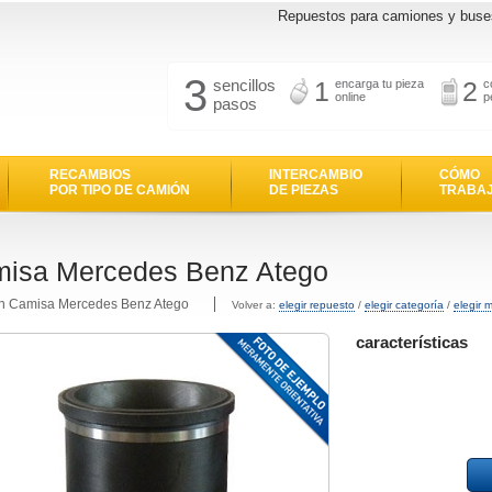
Repuestos para camiones y buse
3
sencillos
1
2
encarga tu pieza
c
online
p
pasos
RECAMBIOS
INTERCAMBIO
CÓMO
POR TIPO DE CAMIÓN
DE PIEZAS
TRABA
isa Mercedes Benz Atego
en Camisa Mercedes Benz Atego
Volver a:
elegir repuesto
/
elegir categoría
/
elegir 
características