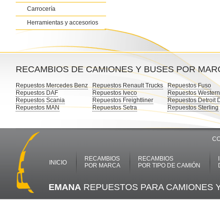
Carrocería
Herramientas y accesorios
RECAMBIOS DE CAMIONES Y BUSES POR MAR
Repuestos Mercedes Benz
Repuestos Renault Trucks
Repuestos Fuso
Repuestos DAF
Repuestos Iveco
Repuestos Western
Repuestos Scania
Repuestos Freightliner
Repuestos Detroit 
Repuestos MAN
Repuestos Setra
Repuestos Sterling
CO
RECAMBIOS
RECAMBIOS
INICIO
POR MARCA
POR TIPO DE CAMIÓN
EMANA
REPUESTOS PARA CAMIONES 