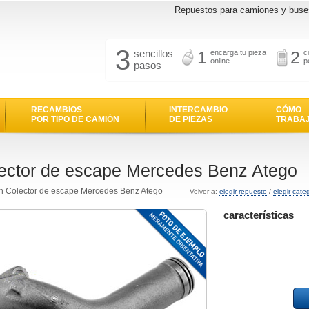
Repuestos para camiones y buse
3
sencillos
1
2
encarga tu pieza
c
online
p
pasos
RECAMBIOS
INTERCAMBIO
CÓMO
POR TIPO DE CAMIÓN
DE PIEZAS
TRABA
ector de escape Mercedes Benz Atego
n Colector de escape Mercedes Benz Atego
Volver a:
elegir repuesto
/
elegir cate
características