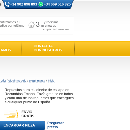
s
+34 902 898 893
+34 669 516 825
3
onfirmamos tu
...y recibirás
edido por teléfono
tu encargo
+ampliar información
CONTACTA
JAMOS
CON NOSOTROS
goría
/
elegir modelo
/
elegir marca
/
inicio
Repuestos para el colector de escape en
Recambios Emana. Envío gratuito en todos
y cada uno de los repuestos que encargues
a cualquier punto de España.
ENVÍO
GRATIS
Preguntar
ENCARGAR PIEZA
precio