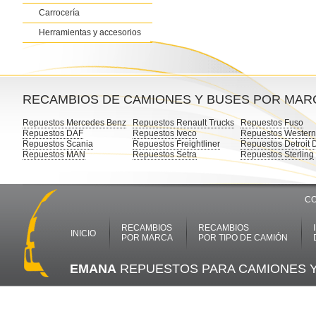
Carrocería
Herramientas y accesorios
RECAMBIOS DE CAMIONES Y BUSES POR MAR
Repuestos Mercedes Benz
Repuestos Renault Trucks
Repuestos Fuso
Repuestos DAF
Repuestos Iveco
Repuestos Western
Repuestos Scania
Repuestos Freightliner
Repuestos Detroit 
Repuestos MAN
Repuestos Setra
Repuestos Sterling
CO
RECAMBIOS
RECAMBIOS
INICIO
POR MARCA
POR TIPO DE CAMIÓN
EMANA
REPUESTOS PARA CAMIONES 