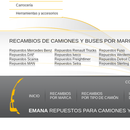
Carrocería
Herramientas y accesorios
RECAMBIOS DE CAMIONES Y BUSES POR MAR
Repuestos Mercedes Benz
Repuestos Renault Trucks
Repuestos Fuso
Repuestos DAF
Repuestos Iveco
Repuestos Western
Repuestos Scania
Repuestos Freightliner
Repuestos Detroit 
Repuestos MAN
Repuestos Setra
Repuestos Sterling
CO
RECAMBIOS
RECAMBIOS
INICIO
POR MARCA
POR TIPO DE CAMIÓN
EMANA
REPUESTOS PARA CAMIONES 