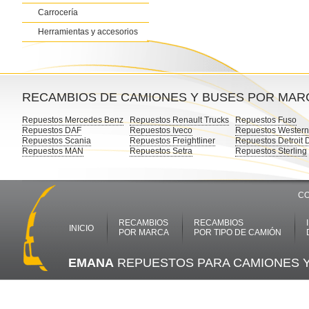
Carrocería
Herramientas y accesorios
RECAMBIOS DE CAMIONES Y BUSES POR MAR
Repuestos Mercedes Benz
Repuestos Renault Trucks
Repuestos Fuso
Repuestos DAF
Repuestos Iveco
Repuestos Western
Repuestos Scania
Repuestos Freightliner
Repuestos Detroit 
Repuestos MAN
Repuestos Setra
Repuestos Sterling
CO
RECAMBIOS
RECAMBIOS
INICIO
POR MARCA
POR TIPO DE CAMIÓN
EMANA
REPUESTOS PARA CAMIONES 