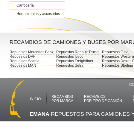
Carrocería
Herramientas y accesorios
RECAMBIOS DE CAMIONES Y BUSES POR MAR
Repuestos Mercedes Benz
Repuestos Renault Trucks
Repuestos Fuso
Repuestos DAF
Repuestos Iveco
Repuestos Western
Repuestos Scania
Repuestos Freightliner
Repuestos Detroit 
Repuestos MAN
Repuestos Setra
Repuestos Sterling
CO
RECAMBIOS
RECAMBIOS
INICIO
POR MARCA
POR TIPO DE CAMIÓN
EMANA
REPUESTOS PARA CAMIONES 