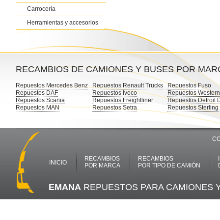
Carrocería
Herramientas y accesorios
RECAMBIOS DE CAMIONES Y BUSES POR MAR
Repuestos Mercedes Benz
Repuestos Renault Trucks
Repuestos Fuso
Repuestos DAF
Repuestos Iveco
Repuestos Western
Repuestos Scania
Repuestos Freightliner
Repuestos Detroit 
Repuestos MAN
Repuestos Setra
Repuestos Sterling
CO
RECAMBIOS
RECAMBIOS
INICIO
POR MARCA
POR TIPO DE CAMIÓN
EMANA
REPUESTOS PARA CAMIONES 