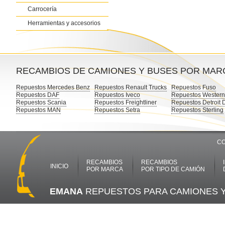
Carrocería
Herramientas y accesorios
RECAMBIOS DE CAMIONES Y BUSES POR MAR
Repuestos Mercedes Benz
Repuestos Renault Trucks
Repuestos Fuso
Repuestos DAF
Repuestos Iveco
Repuestos Western
Repuestos Scania
Repuestos Freightliner
Repuestos Detroit 
Repuestos MAN
Repuestos Setra
Repuestos Sterling
CO
RECAMBIOS
RECAMBIOS
INICIO
POR MARCA
POR TIPO DE CAMIÓN
EMANA
REPUESTOS PARA CAMIONES 