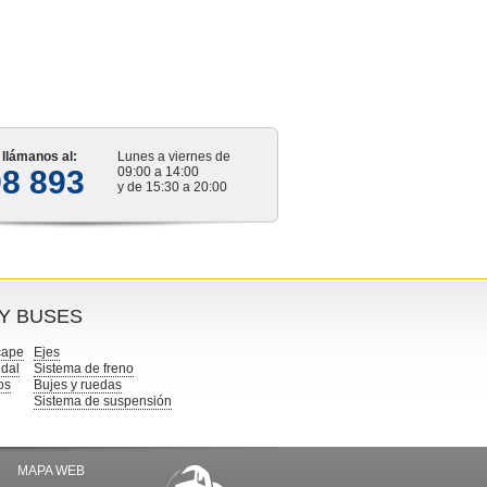
s llámanos al:
Lunes a viernes de
98 893
09:00 a 14:00
y de 15:30 a 20:00
 Y BUSES
cape
Ejes
dal
Sistema de freno
os
Bujes y ruedas
Sistema de suspensión
MAPA WEB