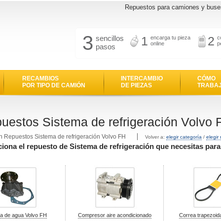
Repuestos para camiones y buse
3
sencillos
1
2
encarga tu pieza
c
online
p
pasos
RECAMBIOS
INTERCAMBIO
CÓMO
POR TIPO DE CAMIÓN
DE PIEZAS
TRABA
uestos Sistema de refrigeración Volvo 
n Repuestos Sistema de refrigeración Volvo FH
Volver a:
elegir categoría
/
elegir
ciona el repuesto de Sistema de refrigeración que necesitas para
 de agua Volvo FH
Compresor aire acondicionado
Correa trapezoid