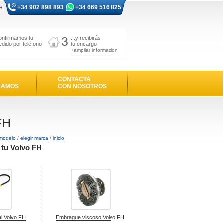
s
+34 902 898 893
+34 669 516 825
3
onfirmamos tu
...y recibirás
edido por teléfono
tu encargo
+ampliar información
CONTACTA
JAMOS
CON NOSOTROS
FH
 modelo
/
elegir marca
/
inicio
 tu Volvo FH
al Volvo FH
Embrague viscoso Volvo FH