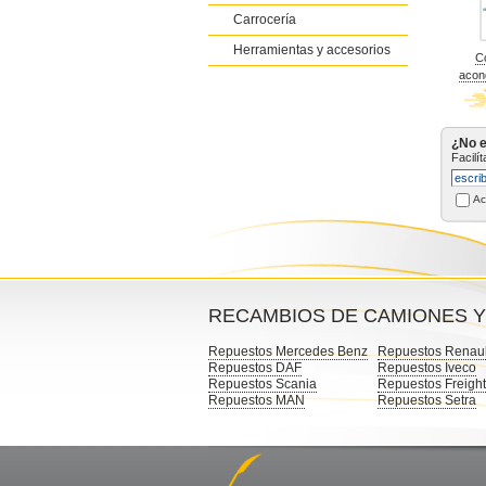
Carrocería
Herramientas y accesorios
C
acon
¿No e
Facilí
Ac
RECAMBIOS DE CAMIONES 
Repuestos Mercedes Benz
Repuestos Renaul
Repuestos DAF
Repuestos Iveco
Repuestos Scania
Repuestos Freight
Repuestos MAN
Repuestos Setra