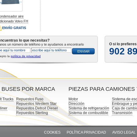
ondensador aire
dicionado Volvo FH
ENVÍO GRATIS
ncuentras lo que necesitas?
O si lo prefiere
tanos un número de teléfono y te ayudamos a encontrarlo
902 8
epto la
política de privacidad
Y BUSES POR MARCA
PIEZAS PARA CAMIONES
t Trucks
Repuestos Fuso
Motor
Sistema de es
Repuestos Western Star
Dirección
Embrague y pe
liner
Repuestos Detroit Diesel
Sistema de refrigeración
Caja de cambi
Repuestos Sterling
Sistema de combustible
Transmisión
COOKIES
POLÍTICA PRIVACIDAD
AVISO LEGAL