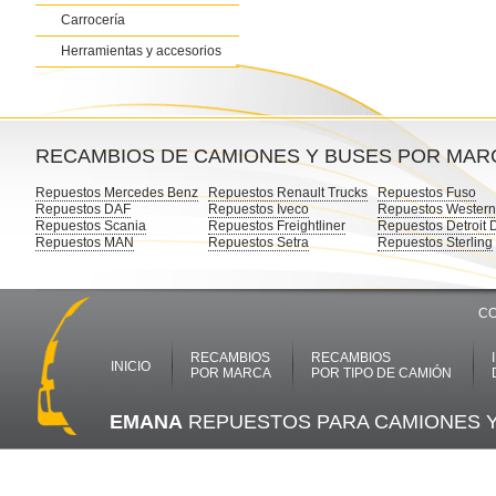
Carrocería
Herramientas y accesorios
RECAMBIOS DE CAMIONES Y BUSES POR MAR
Repuestos Mercedes Benz
Repuestos Renault Trucks
Repuestos Fuso
Repuestos DAF
Repuestos Iveco
Repuestos Western
Repuestos Scania
Repuestos Freightliner
Repuestos Detroit 
Repuestos MAN
Repuestos Setra
Repuestos Sterling
CO
RECAMBIOS
RECAMBIOS
INICIO
POR MARCA
POR TIPO DE CAMIÓN
EMANA
REPUESTOS PARA CAMIONES 