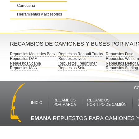
Carrocería
Herramientas y accesorios
RECAMBIOS DE CAMIONES Y BUSES POR MAR
Repuestos Mercedes Benz
Repuestos Renault Trucks
Repuestos Fuso
Repuestos DAF
Repuestos Iveco
Repuestos Western
Repuestos Scania
Repuestos Freightliner
Repuestos Detroit 
Repuestos MAN
Repuestos Setra
Repuestos Sterling
CO
RECAMBIOS
RECAMBIOS
INICIO
POR MARCA
POR TIPO DE CAMIÓN
EMANA
REPUESTOS PARA CAMIONES 