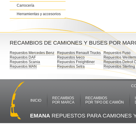
Carrocería
Herramientas y accesorios
RECAMBIOS DE CAMIONES Y BUSES POR MAR
Repuestos Mercedes Benz
Repuestos Renault Trucks
Repuestos Fuso
Repuestos DAF
Repuestos Iveco
Repuestos Western
Repuestos Scania
Repuestos Freightliner
Repuestos Detroit 
Repuestos MAN
Repuestos Setra
Repuestos Sterling
CO
RECAMBIOS
RECAMBIOS
INICIO
POR MARCA
POR TIPO DE CAMIÓN
EMANA
REPUESTOS PARA CAMIONES 