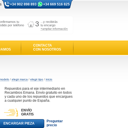
s
+34 902 898 893
+34 669 516 825
3
onfirmamos tu
...y recibirás
edido por teléfono
tu encargo
+ampliar información
CONTACTA
JAMOS
CON NOSOTROS
 modelo
/
elegir marca
/
elegir tipo
/
inicio
Repuestos para el eje intermediario en
Recambios Emana. Envío gratuito en todos
y cada uno de los repuestos que encargues
a cualquier punto de España.
ENVÍO
GRATIS
Preguntar
ENCARGAR PIEZA
precio