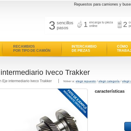
Repuestos para camiones y buse
3
sencillos
1
2
encarga tu pieza
c
online
p
pasos
RECAMBIOS
INTERCAMBIO
CÓMO
POR TIPO DE CAMIÓN
DE PIEZAS
TRABA
 intermediario Iveco Trakker
n Eje intermediario Iveco Trakker
Volver a:
elegir repuesto
/
elegir categoría
/
elegir
características