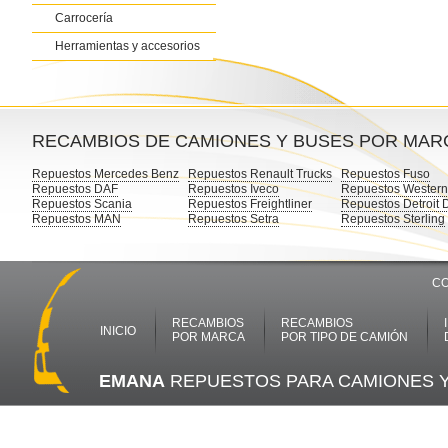
Carrocería
Herramientas y accesorios
RECAMBIOS DE CAMIONES Y BUSES POR MAR
Repuestos Mercedes Benz
Repuestos Renault Trucks
Repuestos Fuso
Repuestos DAF
Repuestos Iveco
Repuestos Western
Repuestos Scania
Repuestos Freightliner
Repuestos Detroit 
Repuestos MAN
Repuestos Setra
Repuestos Sterling
CO
RECAMBIOS
RECAMBIOS
INICIO
POR MARCA
POR TIPO DE CAMIÓN
EMANA
REPUESTOS PARA CAMIONES 