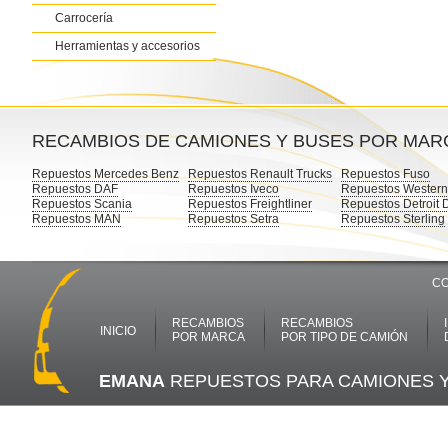
Carrocería
Herramientas y accesorios
RECAMBIOS DE CAMIONES Y BUSES POR MAR
Repuestos Mercedes Benz
Repuestos Renault Trucks
Repuestos Fuso
Repuestos DAF
Repuestos Iveco
Repuestos Western
Repuestos Scania
Repuestos Freightliner
Repuestos Detroit 
Repuestos MAN
Repuestos Setra
Repuestos Sterling
CO
RECAMBIOS
RECAMBIOS
INICIO
POR MARCA
POR TIPO DE CAMIÓN
EMANA
REPUESTOS PARA CAMIONES 