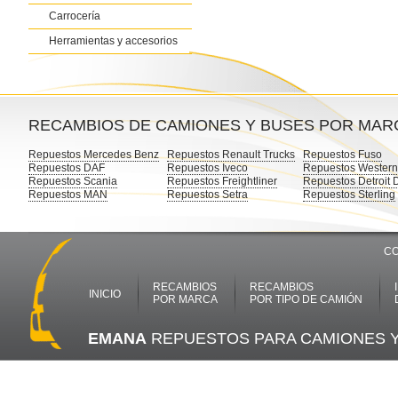
Carrocería
Herramientas y accesorios
RECAMBIOS DE CAMIONES Y BUSES POR MAR
Repuestos Mercedes Benz
Repuestos Renault Trucks
Repuestos Fuso
Repuestos DAF
Repuestos Iveco
Repuestos Western
Repuestos Scania
Repuestos Freightliner
Repuestos Detroit 
Repuestos MAN
Repuestos Setra
Repuestos Sterling
CO
RECAMBIOS
RECAMBIOS
INICIO
POR MARCA
POR TIPO DE CAMIÓN
EMANA
REPUESTOS PARA CAMIONES 