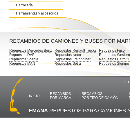
Carrocería
Herramientas y accesorios
RECAMBIOS DE CAMIONES Y BUSES POR MAR
Repuestos Mercedes Benz
Repuestos Renault Trucks
Repuestos Fuso
Repuestos DAF
Repuestos Iveco
Repuestos Western
Repuestos Scania
Repuestos Freightliner
Repuestos Detroit 
Repuestos MAN
Repuestos Setra
Repuestos Sterling
CO
RECAMBIOS
RECAMBIOS
INICIO
POR MARCA
POR TIPO DE CAMIÓN
EMANA
REPUESTOS PARA CAMIONES 