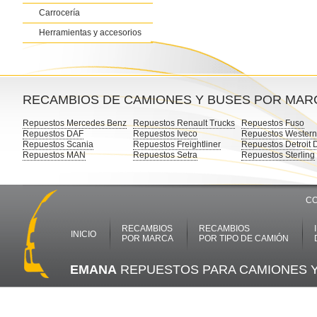
Carrocería
Herramientas y accesorios
RECAMBIOS DE CAMIONES Y BUSES POR MAR
Repuestos Mercedes Benz
Repuestos Renault Trucks
Repuestos Fuso
Repuestos DAF
Repuestos Iveco
Repuestos Western
Repuestos Scania
Repuestos Freightliner
Repuestos Detroit 
Repuestos MAN
Repuestos Setra
Repuestos Sterling
CO
RECAMBIOS
RECAMBIOS
INICIO
POR MARCA
POR TIPO DE CAMIÓN
EMANA
REPUESTOS PARA CAMIONES 