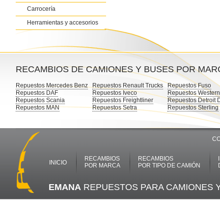
Carrocería
Herramientas y accesorios
RECAMBIOS DE CAMIONES Y BUSES POR MAR
Repuestos Mercedes Benz
Repuestos Renault Trucks
Repuestos Fuso
Repuestos DAF
Repuestos Iveco
Repuestos Western
Repuestos Scania
Repuestos Freightliner
Repuestos Detroit 
Repuestos MAN
Repuestos Setra
Repuestos Sterling
CO
RECAMBIOS
RECAMBIOS
INICIO
POR MARCA
POR TIPO DE CAMIÓN
EMANA
REPUESTOS PARA CAMIONES 