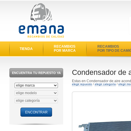
RECAMBIOS
RECAMBIOS
TIENDA
POR MARCA
POR TIPO DE CAMI
Condensador de a
ENCUENTRA TU REPUESTO YA
Estas en Condensador de aire acond
elegir repuesto
/
elegir categoría
/
elegir mo