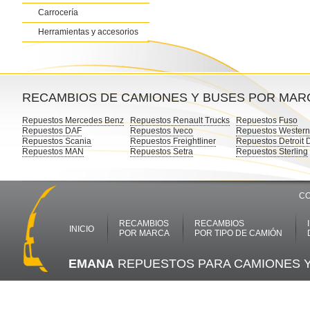
Carrocería
Herramientas y accesorios
RECAMBIOS DE CAMIONES Y BUSES POR MAR
Repuestos Mercedes Benz
Repuestos Renault Trucks
Repuestos Fuso
Repuestos DAF
Repuestos Iveco
Repuestos Western
Repuestos Scania
Repuestos Freightliner
Repuestos Detroit 
Repuestos MAN
Repuestos Setra
Repuestos Sterling
CO
RECAMBIOS
RECAMBIOS
INICIO
POR MARCA
POR TIPO DE CAMIÓN
EMANA
REPUESTOS PARA CAMIONES 