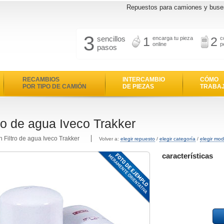
Repuestos para camiones y buse
3
sencillos
1
2
encarga tu pieza
c
online
p
pasos
RECAMBIOS
INTERCAMBIO
CÓMO
POR TIPO DE CAMIÓN
DE PIEZAS
TRABA
tro de agua Iveco Trakker
n Filtro de agua Iveco Trakker
Volver a:
elegir repuesto
/
elegir categoría
/
elegir mod
características