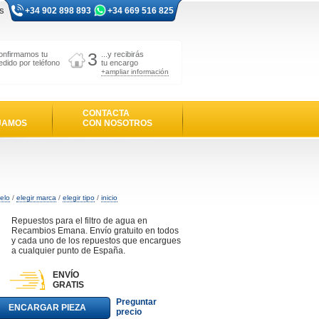
s
+34 902 898 893
+34 669 516 825
3
onfirmamos tu
...y recibirás
edido por teléfono
tu encargo
+ampliar información
CONTACTA
JAMOS
CON NOSOTROS
elo
/
elegir marca
/
elegir tipo
/
inicio
Repuestos para el filtro de agua en
Recambios Emana. Envío gratuito en todos
y cada uno de los repuestos que encargues
a cualquier punto de España.
ENVÍO
GRATIS
Preguntar
ENCARGAR PIEZA
precio