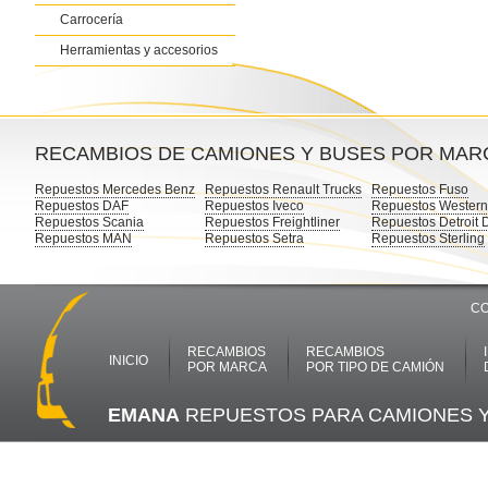
Carrocería
Herramientas y accesorios
RECAMBIOS DE CAMIONES Y BUSES POR MAR
Repuestos Mercedes Benz
Repuestos Renault Trucks
Repuestos Fuso
Repuestos DAF
Repuestos Iveco
Repuestos Western
Repuestos Scania
Repuestos Freightliner
Repuestos Detroit 
Repuestos MAN
Repuestos Setra
Repuestos Sterling
CO
RECAMBIOS
RECAMBIOS
INICIO
POR MARCA
POR TIPO DE CAMIÓN
EMANA
REPUESTOS PARA CAMIONES 