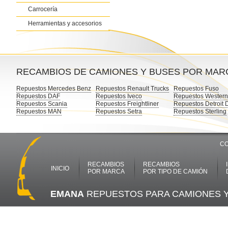
Carrocería
Herramientas y accesorios
RECAMBIOS DE CAMIONES Y BUSES POR MAR
Repuestos Mercedes Benz
Repuestos Renault Trucks
Repuestos Fuso
Repuestos DAF
Repuestos Iveco
Repuestos Western
Repuestos Scania
Repuestos Freightliner
Repuestos Detroit 
Repuestos MAN
Repuestos Setra
Repuestos Sterling
CO
RECAMBIOS
RECAMBIOS
INICIO
POR MARCA
POR TIPO DE CAMIÓN
EMANA
REPUESTOS PARA CAMIONES 