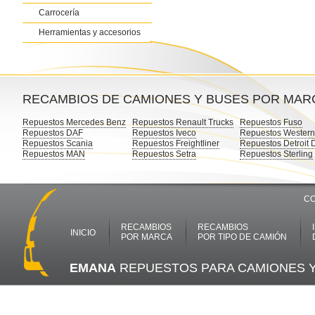
Carrocería
Herramientas y accesorios
RECAMBIOS DE CAMIONES Y BUSES POR MAR
Repuestos Mercedes Benz
Repuestos Renault Trucks
Repuestos Fuso
Repuestos DAF
Repuestos Iveco
Repuestos Western
Repuestos Scania
Repuestos Freightliner
Repuestos Detroit 
Repuestos MAN
Repuestos Setra
Repuestos Sterling
CO
RECAMBIOS
RECAMBIOS
INICIO
POR MARCA
POR TIPO DE CAMIÓN
EMANA
REPUESTOS PARA CAMIONES 